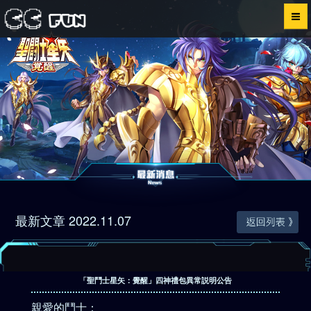
首頁
遊戲公告
角色介紹
影片專區
攻略專區
最新文章 2022.11.07
官網儲值
兌換中心
「聖鬥士星矢：覺醒」四神禮包異常説明公告
粉絲專頁
親愛的鬥士：