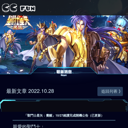
首頁
遊戲公告
角色介紹
影片專區
攻略專區
最新文章 2022.10.28
官網儲值
兌換中心
「聖鬥士星矢：覺醒」10/27維護完成開機公告（已更新）
粉絲專頁
親愛的聖鬥士：