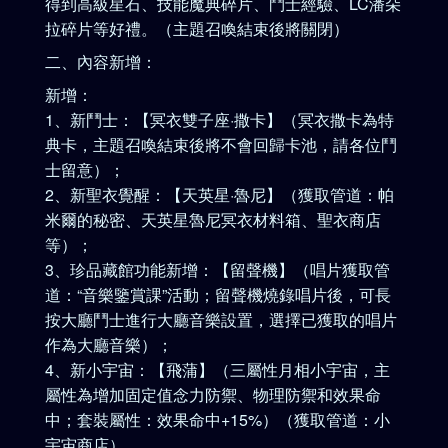
得到高級星石、技能魔典碎片、鬥士經驗、LC潘朵
拉碎片等好禮。（主題召喚結束後將關閉）
二、內容新增：
新增：
1、新鬥士：【冥衣雙子座·撒卡】（冥衣撒卡為特
典卡，主題召喚結束後將不會回歸卡池，請各位鬥
士留意）；
2、新聖衣覺醒：【天英星·魯尼】（獲取管道：帕
米爾的秘密、天英星魯尼冥衣材料箱、聖衣商店
等）；
3、珍品藏館功能新增：【留聲機】（唱片獲取管
道：“音樂鑒賞課”活動；留聲機燒錄唱片後，可長
按大廳鬥士進行大廳音樂設置，選擇已獲取的唱片
作為大廳音樂）；
4、新小宇宙：【飛蒲】（三屬性月相小宇宙，主
屬性為增加固定值念力防禦、物理防禦和效果命
中；套裝屬性：效果命中+15%）（獲取管道：小
宇宙商店）