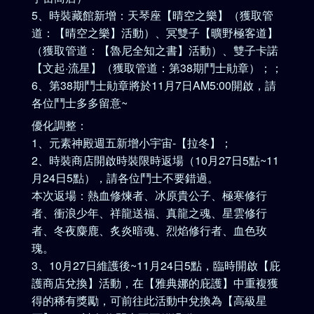
5、時裝藏館新增：天琴座【晴空之樂】（獲取管
道：【晴空之樂】活動）、冥雙子【曠野極客道】
（獲取管道：【魯尼全知之書】活動）、雙子卡諾
【文起·流星】（獲取管道：第38期鬥士勛章）；；
6、第38期鬥士勛章將於11月7日AM5:00開啟，請
各位鬥士多多留意~
優化調整：
1、元素神殿週五新增小宇宙-【拉冬】；
2、時裝商店開啟時裝限時返場（10月27日5點~11
月24日5點），請各位鬥士不要錯過。
本次返場：熱血修煉者、冰原貴公子、極寒修行
者、衝浪少年、祥龍送福、真龍之魂、星雲修行
者、冬夜麋鹿、炙炎暗魂、烈焰修行者、血色玫
瑰。
3、10月27日維護後~11月24日5點，臨時開啟【庇
護商店兌換】活動，在【雅典娜的庇護】中重複獲
得的稀有獎勵，可前往此活動中兌換為【高級星